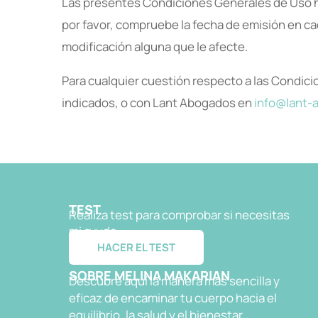
Las presentes Condiciones Generales de Uso h
por favor, compruebe la fecha de emisión en ca
modificación alguna que le afecte.
Para cualquier cuestión respecto a las Condic
indicados, o con Lant Abogados en
info@lant-
TEST
Realiza test para comprobar si necesitas
mi ayuda
HACER EL TEST
SOBRE MELINA MAKARIAN
Descubre aquí la manera más sencilla y
eficaz de encaminar tu cuerpo hacia el
equilibrio, la salud y el bienestar.