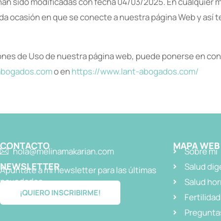
an sido modificadas con fecha 04/03/2025. En cualquier
da ocasión en que se conecte a nuestra página Web y así t
iones de Uso de nuestra página web, puede ponerse en cont
abogados.com
o en
https://www.lant-abogados.com/
CONTACTO
MAPA WEB
hola@melinamakarian.com
Sobre mi
NEWSLETTER
Salud dig
Apúntate a mi newsletter para las últimas
novedades
Salud ho
¡QUIERO INSCRIBIRME!
Fertilidad
Pregunta