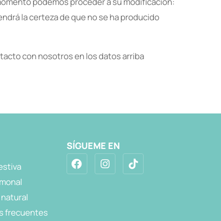
 momento podemos proceder a su modificación:
endrá la certeza de que no se ha producido
acto con nosotros en los datos arriba
SÍGUEME EN
estiva
rmonal
 natural
s frecuentes