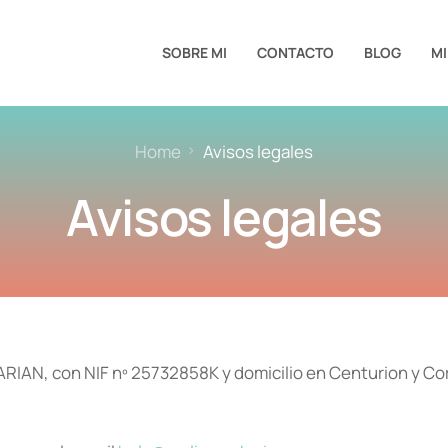
SOBRE MI
CONTACTO
BLOG
MI
Home
Avisos legales
Avisos legales
AN, con NIF nº 25732858K y domicilio en Centurion y Cor