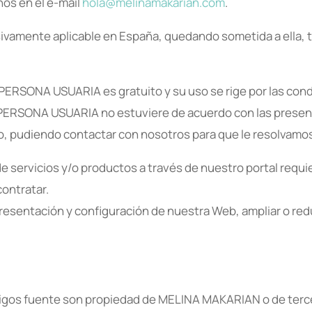
nos en el e-mail
hola@melinamakarian.com
.
sivamente aplicable en España, quedando sometida a ella, 
a PERSONA USUARIA es gratuito y su uso se rige por las co
 PERSONA USUARIA no estuviere de acuerdo con las presen
mo, pudiendo contactar con nosotros para que le resolvamos
de servicios y/o productos a través de nuestro portal requi
contratar.
entación y configuración de nuestra Web, ampliar o reducir
digos fuente son propiedad de MELINA MAKARIAN o de terce