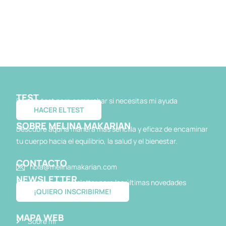
TEST
Realiza test para comprobar si necesitas mi ayuda
HACER EL TEST
SOBRE MELINA MAKARIAN
Descubre aquí la manera más sencilla y eficaz de encaminar
tu cuerpo hacia el equilibrio, la salud y el bienestar.
CONTACTO
hola@melinamakarian.com
NEWSLETTER
Apúntate a mi newsletter para las últimas novedades
¡QUIERO INSCRIBIRME!
MAPA WEB
Sobre mi