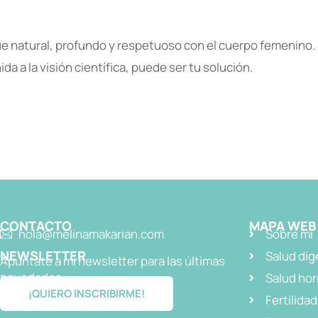
e natural, profundo y respetuoso con el cuerpo femenino. 
ida a la visión científica, puede ser tu solución.
CONTACTO
MAPA WEB
hola@melinamakarian.com
Sobre mi
NEWSLETTER
Salud dig
Apúntate a mi newsletter para las últimas
novedades
Salud ho
¡QUIERO INSCRIBIRME!
Fertilidad