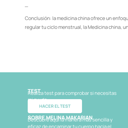
_
Conclusión: la medicina china ofrece un enfoqu
regular tu ciclo menstrual, la Medicina china, un
TEST
Realiza test para comprobar si necesitas
mi ayuda
HACER EL TEST
SOBRE MELINA MAKARIAN
Descubre aquí la manera más sencilla y
eficaz de encaminar tu cuerpo hacia el