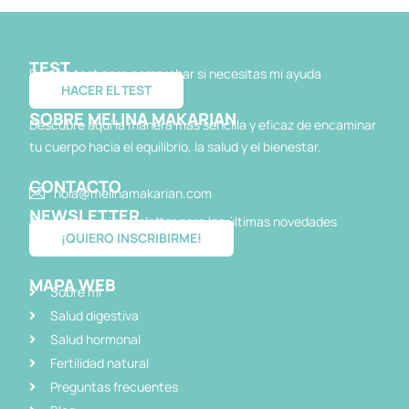
TEST
Realiza test para comprobar si necesitas mi ayuda
HACER EL TEST
SOBRE MELINA MAKARIAN
Descubre aquí la manera más sencilla y eficaz de encaminar
tu cuerpo hacia el equilibrio, la salud y el bienestar.
CONTACTO
hola@melinamakarian.com
NEWSLETTER
Apúntate a mi newsletter para las últimas novedades
¡QUIERO INSCRIBIRME!
MAPA WEB
Sobre mi
Salud digestiva
Salud hormonal
Fertilidad natural
Preguntas frecuentes