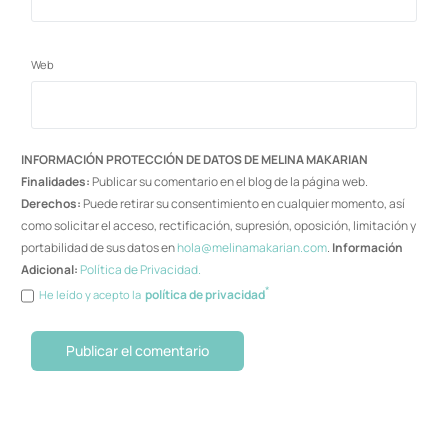
Web
INFORMACIÓN PROTECCIÓN DE DATOS DE MELINA MAKARIAN
Finalidades:
Publicar su comentario en el blog de la página web.
Derechos:
Puede retirar su consentimiento en cualquier momento, así
como solicitar el acceso, rectificación, supresión, oposición, limitación y
portabilidad de sus datos en
hola@melinamakarian.com
.
Información
Adicional:
Política de Privacidad.
*
política de privacidad
He leído y acepto la