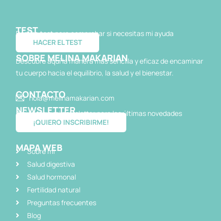
TEST
Realiza test para comprobar si necesitas mi ayuda
HACER EL TEST
SOBRE MELINA MAKARIAN
Descubre aquí la manera más sencilla y eficaz de encaminar
tu cuerpo hacia el equilibrio, la salud y el bienestar.
CONTACTO
hola@melinamakarian.com
NEWSLETTER
Apúntate a mi newsletter para las últimas novedades
¡QUIERO INSCRIBIRME!
MAPA WEB
Sobre mi
Salud digestiva
Salud hormonal
Fertilidad natural
Preguntas frecuentes
Blog